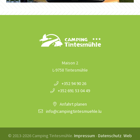
Maison 2
L-9758 Tintesmühle
+352 94 90 26
+352 691 53 04 49
Anfahrt planen
info@campingtintesmuehle.lu
info@campingtintesmuehle.lu
+352 94 90 26
© 2013-2026 Camping Tintesmühle.
Impressum
-
Datenschutz
.
Web