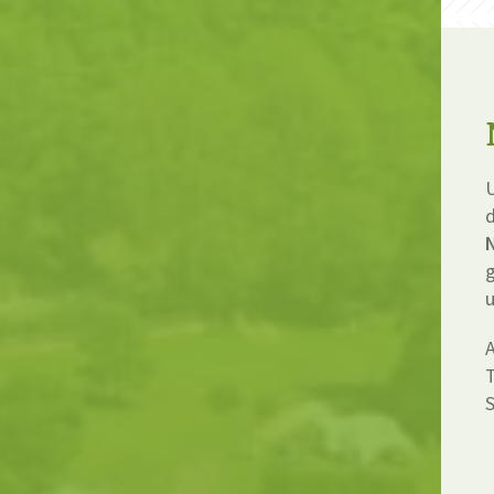
d
u
A
T
S