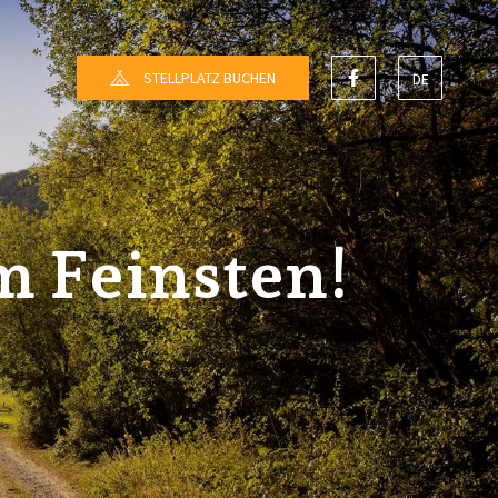
STELLPLATZ BUCHEN
DE
FR
NL
EN
m Feinsten!