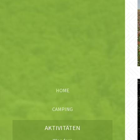
HOME
CAMPING
Infos & Preise
Eindrücke
Das Café
Historie
AKTIVITÄTEN