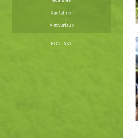
Wandern
Radfahren
Aktivurlaub
KONTAKT
Buchungsformular
Kontaktformular